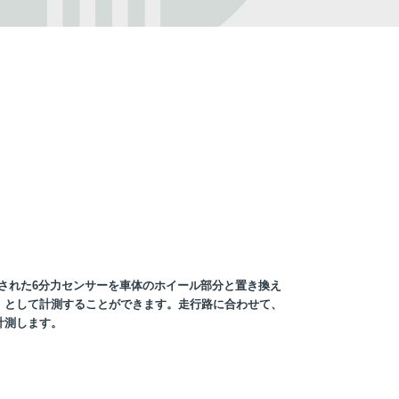
more
EMC試験用光ファイバー送受信機
る
電波暗室での使用を目的に開発されたEMC
試験用の光ファイバーシステム。
more
された6分力センサーを車体のホイール部分と置き換え
＊
として計測することができます。
走行路に合わせて、
計測します。