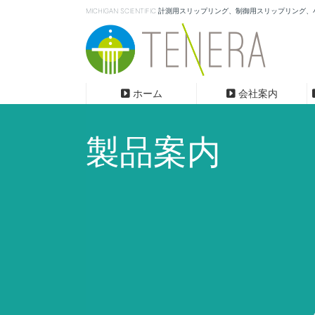
MICHIGAN SCIENTIFIC 計測用スリップリング、制御用スリ
ホーム
会社案内
製品案内
スリップリング（軸端型）
スリッ
会社概要
計測分野で
たる実績。
回転軸の端面に取付ける為、あらゆる軸径
回転軸の
more
に対応。
径に対応
小型／〜60極
〜20,000