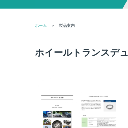
more
more
ホーム
＞ 製品案内
スリップリング（関連製品）
ホイー
ホイールトランスデ
スリップリングとセットで。
力、モー
・回転アンプ
ーサー
・回転ブリッジボックス
・ホイール
・実車ホイール取付用治具
・WTT
more
・WPT
more