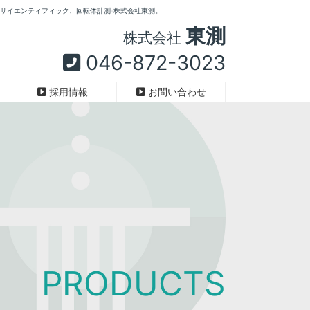
ガンサイエンティフィック、回転体計測-株式会社東測。
東測
株式会社
046-872-3023
採用情報
お問い合わせ
スリップリング（中空型）
、よりよ
PRODUCTS
あらゆる軸
回転軸に適合した機種を選定して、軸を挿
入し取付ける。
小型／小径〜大径／特注対応可