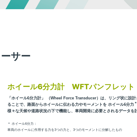
more
ルトランスデューサー
ロードセル
ューサー
ホイール6分力計 WFTパンフレット
メントの計測の為のトランスデュ
力・荷重などを電気信号へ変換す
トランスデューサー
6分力計 WFT
・多分力ロードセル
「ホイール6分力計」 （Wheel Force Transducer）は、
リング状に設計
・高精度ロードセル など
ることで、
路面からホイールに伝わる力やモーメントを ホイール6分力
more
様々な天候や道路状況の下で機能し、
車両開発に必要とされるデータを
＊ ホイール6分力：
車両のホイールに作用する力を3つの力と、3つのモーメントに分解したもの