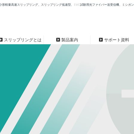
ップリング、小形軽量高速スリップリング、スリップリング低速型、EMC試験用光ファイバー送受信機、ミシ
スリップリングとは
製品案内
サポート資料
プリング（軸端型-高速型）
スリップリング（軸端型-薄型）
主要取引先
VISION
社会の一員として
の40年以上にわ
幅広い分野への貢献を目指
い未来のために。
して参ります。
端面に取り付ける為、あらゆる軸
回転軸の端面に取り付ける為、
more
more
。
径に対応。
rpm
軸長方向の長さを短縮／軽量